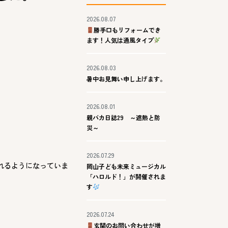
2026.08.07
勝手口もリフォームでき
ます！人気は通風タイプ
2026.08.03
暑中お見舞い申し上げます。
2026.08.01
親バカ日誌29 ～遮熱と防
災～
2026.07.29
れるようになっていま
岡山子ども未来ミュージカル
「ハロルド！」が開催されま
す
2026.07.24
玄関のお問い合わせが増