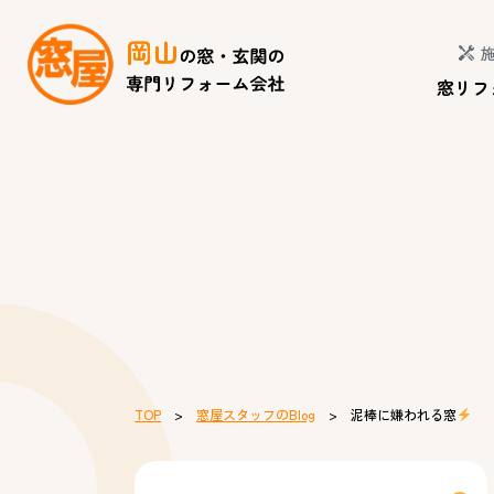
窓リフ
TOP
>
窓屋スタッフのBlog
> 泥棒に嫌われる窓