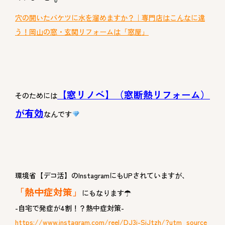
穴の開いたバケツに水を溜めますか？｜専門店はこんなに違
う！岡山の窓・玄関リフォームは「窓屋」
【窓リノベ】（窓断熱リフォーム）
そのためには
が有効
なんです
環境省【デコ活】のInstagramにもUPされていますが、
「熱中症対策」
にもなります☂
-自宅で発症が4割！？熱中症対策-
https://www.instagram.com/reel/DJ3i-SiJtzh/?utm_source