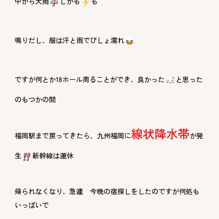
中から大雨
しかも
も
鳴りだし、服は汗と雨でびしょ濡れ
ですが何とか18ホール周ることができ、良かった
と思った
のもつかの間
線状降水帯
福岡駅まで戻ってきたら、九州福岡に
が発
生
新幹線は運休
帰られなくなり、急遽 今晩の宿探しをしたのですが何処も
いっぱいで