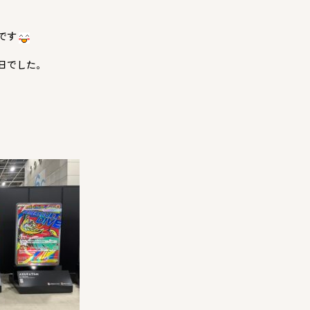
です
日でした。