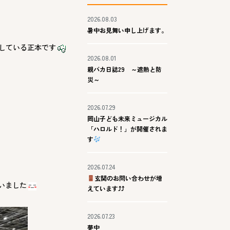
2026.08.03
暑中お見舞い申し上げます。
をしている正本です
2026.08.01
親バカ日誌29 ～遮熱と防
災～
2026.07.29
岡山子ども未来ミュージカル
「ハロルド！」が開催されま
す
2026.07.24
玄関のお問い合わせが増
いました
えています⤴⤴
2026.07.23
夢中