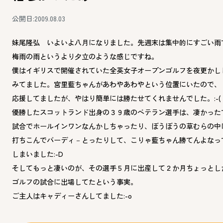
公開日:2009.08.03
妹尾隆弘 いよいよ八月になりました。先週末は集中的にすごい雨
梅雨の雨というより夕立のような感じですね。
僕はイギリスで開催されていた全英女子オープンゴルフを夜更かし
みてました。宮里藍ちゃんがあわやあわやという位置にいたので、
応援してましたが、やはり簡単には勝たせてくれませんでした。:-(
優勝したスコットランド出身の３９歳のベテラン選手は、凄かった
試合でホールインワンなんかしちゃったり、ぼうぼうの草むらの中
打ちこんでバーディ－とったりして、こりゃ藍ちゃん勝てんよなっ
しまいました:-D
そしてもっと凄いのが、その選手５月に出産して２か月ちょっとし
ゴルフの試合に出場してたという事実。
ご主人はキャディーさんしてました:-o