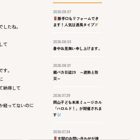
2026.08.07
勝手口もリフォームでき
ます！人気は通風タイプ
でしたね。
2026.08.03
して
暑中お見舞い申し上げます。
2026.08.01
です。
親バカ日誌29 ～遮熱と防
災～
に
て納得して
2026.07.29
岡山子ども未来ミュージカル
か経ってないのに
「ハロルド！」が開催されま
す
2026.07.24
玄関のお問い合わせが増