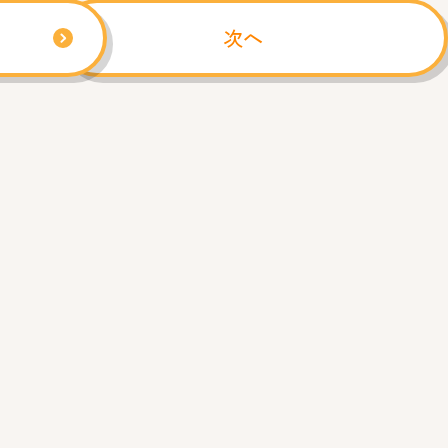
えています⤴⤴
次へ