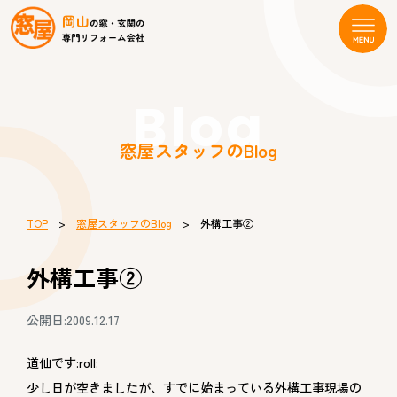
Blog
窓屋スタッフのBlog
TOP
>
窓屋スタッフのBlog
> 外構工事②
外構工事②
公開日:2009.12.17
道仙です:roll:
少し日が空きましたが、すでに始まっている外構工事現場の