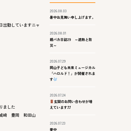
2026.08.03
暑中お見舞い申し上げます。
日出勤していますニャ
2026.08.01
親バカ日誌29 ～遮熱と防
災～
2026.07.29
岡山子ども未来ミュージカル
「ハロルド！」が開催されま
す
2026.07.24
玄関のお問い合わせが増
りました
えています⤴⤴
城崎 豊岡 和田山
2026.07.23
夢中