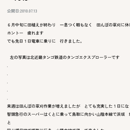
公開日:2010.07.13
６月中旬に田植えが終わり 一息つく暇もなく 田んぼの草刈に休
ホントー 疲れます
でも先日１日電車に乗りに 行きました。
左の写真は北近畿タンゴ鉄道のタンゴエクスプローラーです
.
.
.
.
.
来週は田んぼの草刈作業が増えましたが とても充実した１日にな
智頭急行のスーパーはくとに乗って鳥取に向かい山陰本線で浜坂 
と