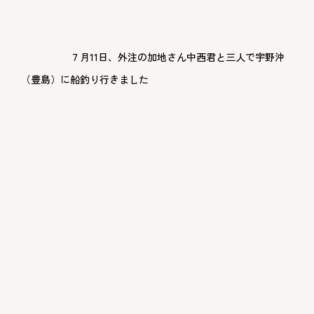
７月11日、外注の加地さん中西君と三人で宇野沖
（豊島）に船釣り行きました