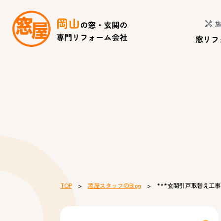
窓リフ
TOP
>
窓屋スタッフのBlog
> ***玄関引戸取替え工事*