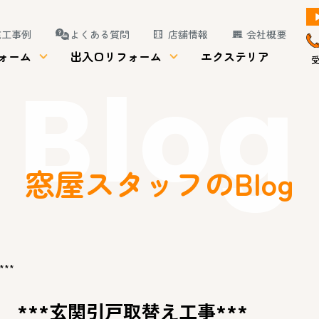
施工事例
よくある質問
店舗情報
会社概要
ォーム
出入口リフォーム
エクステリア
受
Blog
窓屋スタッフのBlog
**
***玄関引戸取替え工事***