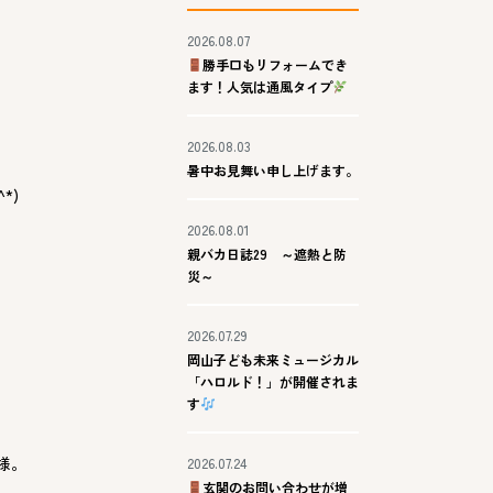
2026.08.07
勝手口もリフォームでき
ます！人気は通風タイプ
2026.08.03
暑中お見舞い申し上げます。
*)
2026.08.01
親バカ日誌29 ～遮熱と防
災～
2026.07.29
岡山子ども未来ミュージカル
「ハロルド！」が開催されま
す
様。
2026.07.24
玄関のお問い合わせが増