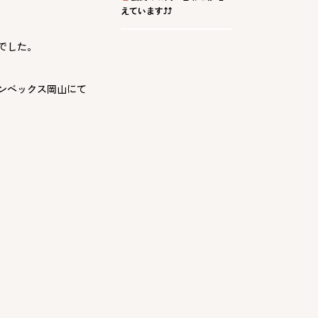
えています⤴⤴
でした。
ンベックス岡山にて