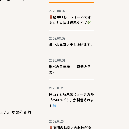
2026.08.07
勝手口もリフォームでき
ます！人気は通風タイプ
2026.08.03
暑中お見舞い申し上げます。
2026.08.01
親バカ日誌29 ～遮熱と防
災～
2026.07.29
岡山子ども未来ミュージカル
「ハロルド！」が開催されま
す
フェア』が開催され
2026.07.24
玄関のお問い合わせが増