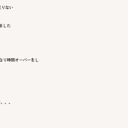
足りない
ました
なり時間オーバーをし
す。。。