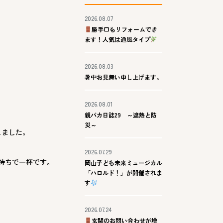
2026.08.07
勝手口もリフォームでき
ます！人気は通風タイプ
2026.08.03
暑中お見舞い申し上げます。
2026.08.01
親バカ日誌29 ～遮熱と防
災～
しました。
2026.07.29
持ちで一杯です。
岡山子ども未来ミュージカル
「ハロルド！」が開催されま
す
2026.07.24
玄関のお問い合わせが増