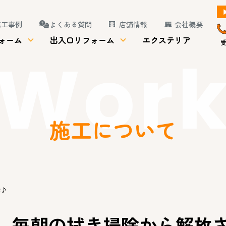
施工事例
よくある質問
店舗情報
会社概要
ォーム
出入口リフォーム
エクステリア
受
Wor
施工について
た♪
毎朝の拭き掃除から解放