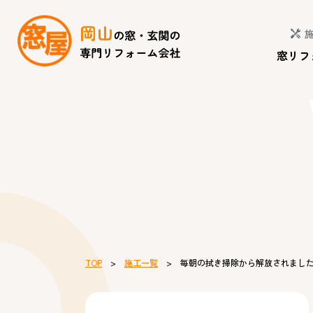
窓リフ
TOP
>
施工一覧
> 毎朝の拭き掃除から解放されまし