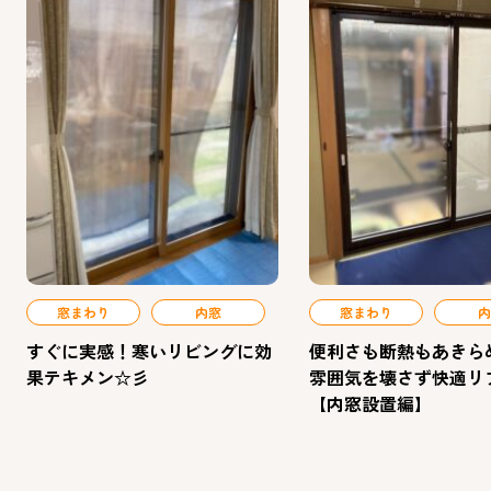
窓まわり
内窓
窓まわり
内
すぐに実感！寒いリビングに効
便利さも断熱もあきら
果テキメン☆彡
雰囲気を壊さず快適リ
【内窓設置編】