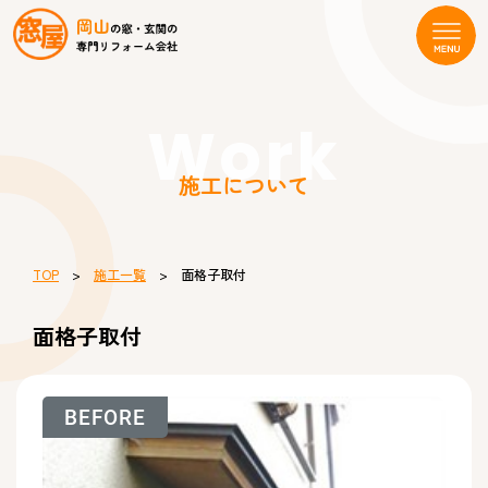
Work
施工について
TOP
>
施工一覧
> 面格子取付
面格子取付
BEFORE