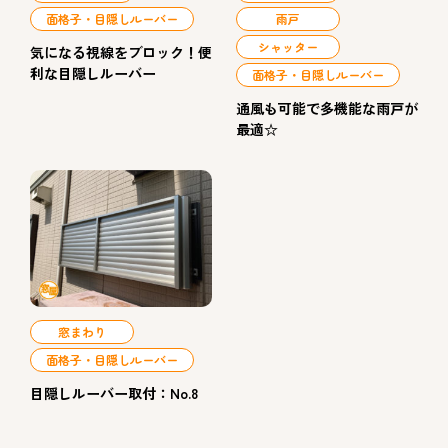
面格子・目隠しルーバー
雨戸
シャッター
気になる視線をブロック！便
利な目隠しルーバー
面格子・目隠しルーバー
通風も可能で多機能な雨戸が
最適☆
窓まわり
面格子・目隠しルーバー
目隠しルーバー取付：No.8