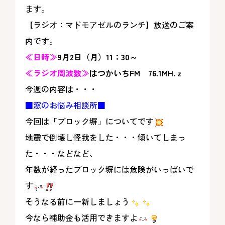
ます。
【ラジオ：マドモアゼルのランチ】放送のご案
内です。
≪日時≫
9月2日（月）11：30～
≪ラジオ周波数≫
はつかいちFM 76.1MH.ｚ
今週の内容は・・・
■窓のお悩み相談所■
今回は「ブロック塀」についてです
地震で倒壊し怪我をした・・・傾いてしまっ
た・・・などなど、
年数が経ったブロック塀には危険がいっぱいで
す
そうなる前に一新しましょう
今なら補助金も活用できますよ