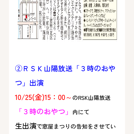
②ＲＳＫ山陽放送「３時のおや
つ」出演
10/25(金)15：00～
のRSK山陽放送
「３時のおやつ」
内にて
生出演
で窓屋まつりの告知をさせてい