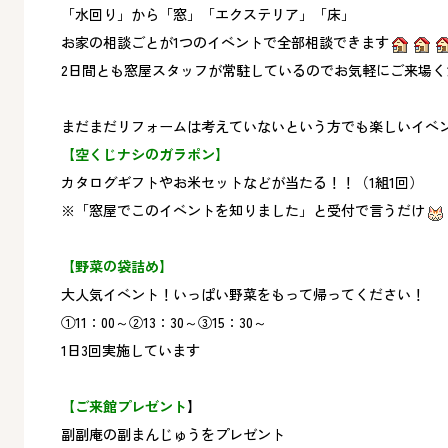
「水回り」から「窓」「エクステリア」「床」
お家の相談ごとが1つのイベントで全部相談できます
2日間とも窓屋スタッフが常駐しているのでお気軽にご来場く
まだまだリフォームは考えていないという方でも楽しいイベ
【空くじナシのガラポン】
カタログギフトやお米セットなどが当たる！！（1組1回）
※「窓屋でこのイベントを知りました」と受付で言うだけ
【
野菜の袋詰め】
大人気イベント！いっぱい野菜をもって帰ってください！
①11：00～②13：30～③15：30～
1日3回実施しています
【ご来館プレゼント
】
副副庵の副まんじゅうをプレゼント