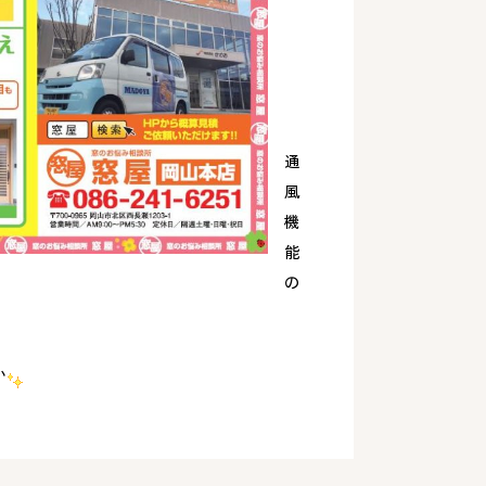
通
風
機
能
の
か