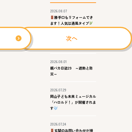
2026.08.07
勝手口もリフォームでき
ます！人気は通風タイプ
次へ
2026.08.03
暑中お見舞い申し上げます。
2026.08.01
親バカ日誌29 ～遮熱と防
災～
2026.07.29
岡山子ども未来ミュージカル
「ハロルド！」が開催されま
す
2026.07.24
玄関のお問い合わせが増