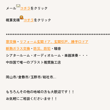
メール
コチラ
をクリック
概算見積
コチラ
をクリック
************************************************************
窓交換
・
リフォーム玄関ドア、玄関引戸、勝手口ドア
断熱ガラス交換
・
防災、防犯
・騒音
シアタールーム・オーディオルーム・楽器演奏・・・
中四国で唯一のプラスト推奨施工店
岡山市/倉敷市/玉野市/総社市…
もちろんその他の地域の方も大歓迎です！！
お気軽にご相談くださいませ！！