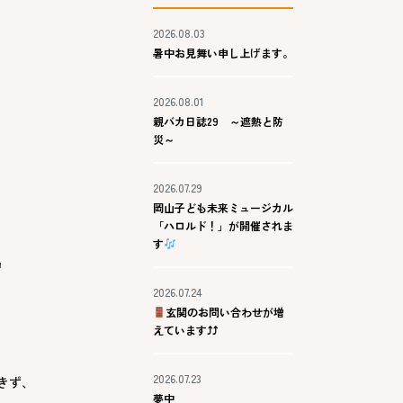
2026.08.03
暑中お見舞い申し上げます。
2026.08.01
親バカ日誌29 ～遮熱と防
災～
2026.07.29
岡山子ども未来ミュージカル
「ハロルド！」が開催されま
す
2026.07.24
玄関のお問い合わせが増
えています⤴⤴
2026.07.23
きず、
夢中