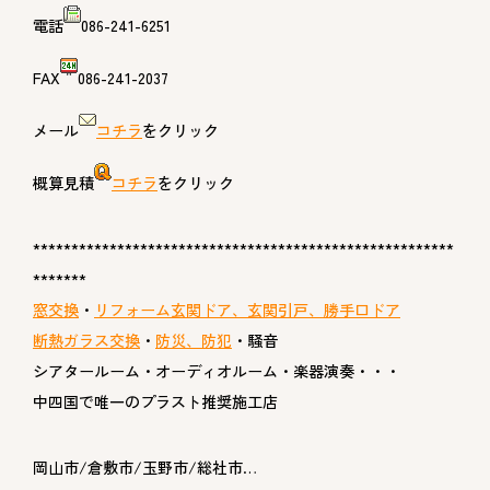
電話
086-241-6251
FAX
086-241-2037
メール
コチラ
をクリック
概算見積
コチラ
をクリック
*******************************************************
*******
窓交換
・
リフォーム玄関ドア、玄関引戸、勝手口ドア
断熱ガラス交換
・
防災、防犯
・騒音
シアタールーム・オーディオルーム・楽器演奏・・・
中四国で唯一のプラスト推奨施工店
岡山市/倉敷市/玉野市/総社市…