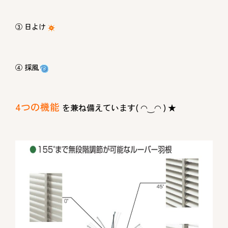
③ 日よけ
④ 採風
4つの機能
を兼ね備えています( ◠‿◠ ) ★