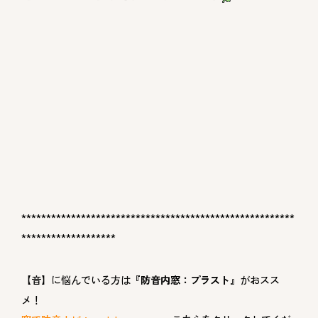
*******************************************************
*******************
【音】に悩んでいる方は
『防音内窓：プラスト』
がおスス
メ！