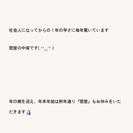
社会人になってからの１年の早さに毎年驚いています
窓屋の中塚です( ◠‿◠ )
年の瀬を迎え、年末年始は例年通り『窓屋』もお休みをいた
だきます