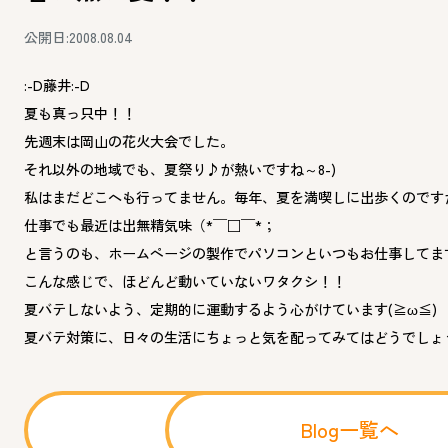
公開日:2008.08.04
:-D藤井:-D
夏も真っ只中！！
先週末は岡山の花火大会でした。
それ以外の地域でも、夏祭り♪が熱いですね～8-)
私はまだどこへも行ってません。毎年、夏を満喫しに出歩くのですが
仕事でも最近は出無精気味（*￣□￣*；
と言うのも、ホームページの製作でパソコンといつもお仕事してま
こんな感じで、ほどんど動いていないワタクシ！！
夏バテしないよう、定期的に運動するよう心がけています(≧ω≦)
夏バテ対策に、日々の生活にちょっと気を配ってみてはどうでしょう＼
前へ
Blog一覧へ