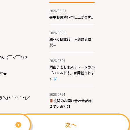
2026.08.03
暑中お見舞い申し上げます。
2026.08.01
親バカ日誌29 ～遮熱と防
災～
…(￣∇￣*)ゞ
2026.07.29
岡山子ども未来ミュージカル
「ハロルド！」が開催されま
す★
す
2026.07.24
(*＾▽＾*)／
玄関のお問い合わせが増
えています⤴⤴
2026.07.23
次へ
夢中