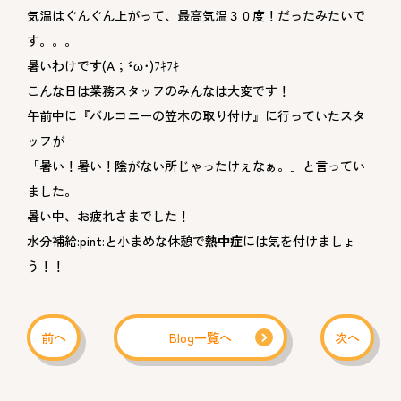
気温はぐんぐん上がって、最高気温３０度！だったみたいで
す。。。
暑いわけです(A；´･ω･)ﾌｷﾌｷ
こんな日は業務スタッフのみんなは大変です！
午前中に『バルコニーの笠木の取り付け』に行っていたスタ
ッフが
「暑い！暑い！陰がない所じゃったけぇなぁ。」と言ってい
ました。
暑い中、お疲れさまでした！
水分補給:pint:と小まめな休憩で
熱中症
には気を付けましょ
う！！
前へ
Blog一覧へ
次へ