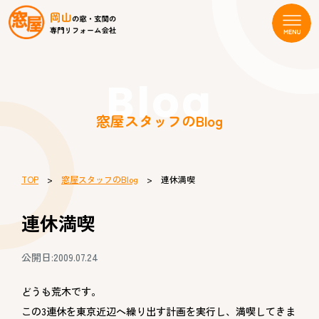
Blog
窓屋スタッフのBlog
TOP
>
窓屋スタッフのBlog
> 連休満喫
連休満喫
公開日:2009.07.24
どうも荒木です。
この3連休を東京近辺へ繰り出す計画を実行し、満喫してきま