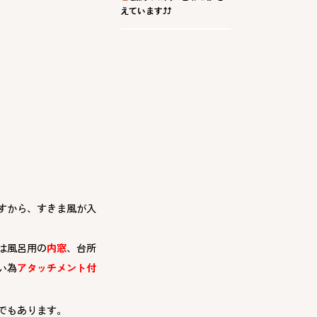
えています⤴⤴
すから、すきま風が入
は風呂用の
内窓
、台所
い為
アタッチメント付
でもあります。