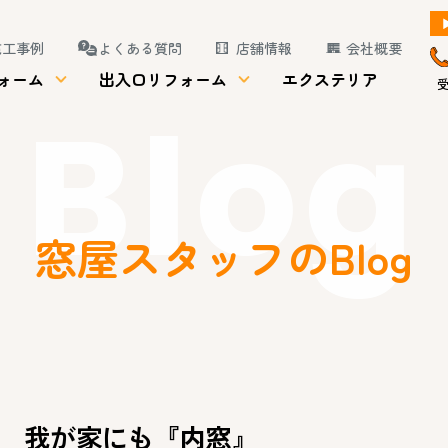
施工事例
よくある質問
店舗情報
会社概要
ォーム
出入口リフォーム
エクステリア
受
Blog
窓屋スタッフのBlog
我が家にも『内窓』