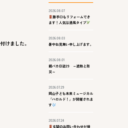
2026.08.07
勝手口もリフォームでき
ます！人気は通風タイプ
2026.08.03
り付けました。
暑中お見舞い申し上げます。
2026.08.01
親バカ日誌29 ～遮熱と防
災～
2026.07.29
岡山子ども未来ミュージカル
「ハロルド！」が開催されま
す
2026.07.24
玄関のお問い合わせが増