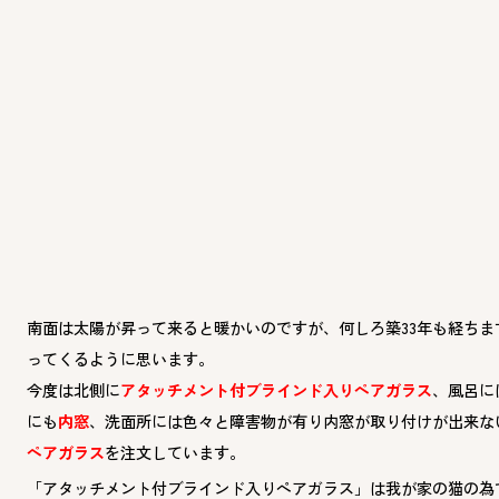
南面は太陽が昇って来ると暖かいのですが、何しろ築33年も経ちま
ってくるように思います。
今度は北側に
アタッチメント付ブラインド入りペアガラス
、風呂に
にも
内窓
、洗面所には色々と障害物が有り内窓が取り付けが出来な
ペアガラス
を注文しています。
「アタッチメント付ブラインド入りペアガラス」は我が家の猫
の為