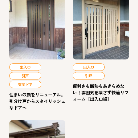
出入口
出入口
引戸
引戸
玄関ドア
便利さも断熱もあきらめな
い！雰囲気を壊さず快適リフ
住まいの顔をリニューアル。
ォーム【出入口編】
引分け戸からスタイリッシュ
なドアへ