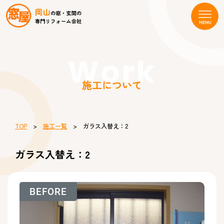
Work
施工について
TOP
>
施工一覧
> ガラス入替え：2
ガラス入替え：2
BEFORE