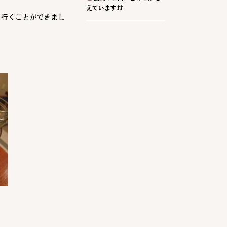
えています⤴⤴
く行くことができまし