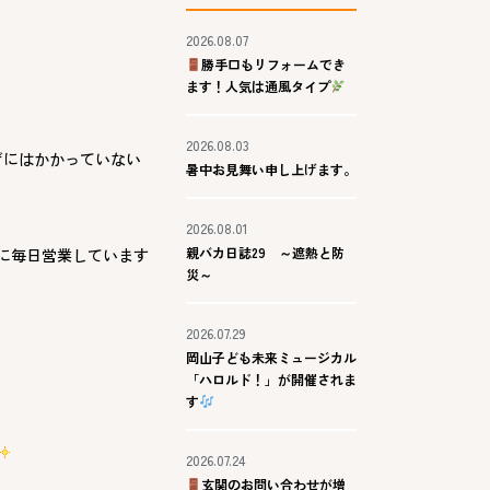
2026.08.07
勝手口もリフォームでき
ます！人気は通風タイプ
2026.08.03
ザにはかかっていない
暑中お見舞い申し上げます。
2026.08.01
親バカ日誌29 ～遮熱と防
に毎日営業しています
災～
2026.07.29
岡山子ども未来ミュージカル
「ハロルド！」が開催されま
す
2026.07.24
玄関のお問い合わせが増